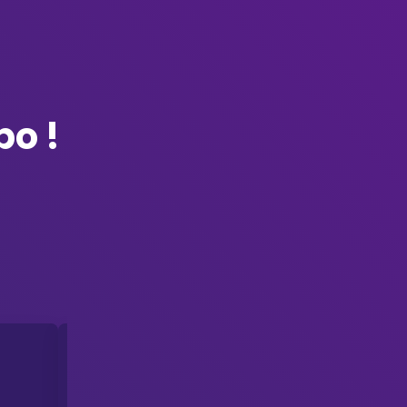
po !
Guillaume ROBINE